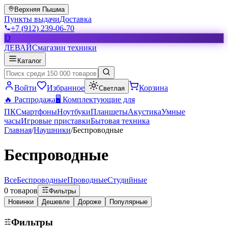
Верхняя Пышма
Пункты выдачи
Доставка
+7 (912) 239-06-70
D
ДЕВАЙС
магазин техники
Каталог
Войти
Избранное
Корзина
Светлая
🔥 Распродажа
🖥️ Комплектующие для
ПК
Смартфоны
Ноутбуки
Планшеты
Акустика
Умные
часы
Игровые приставки
Бытовая техника
Главная
/
Наушники
/
Беспроводные
Беспроводные
Все
Беспроводные
Проводные
Студийные
0
товаров
Фильтры
Новинки
Дешевле
Дороже
Популярные
Фильтры